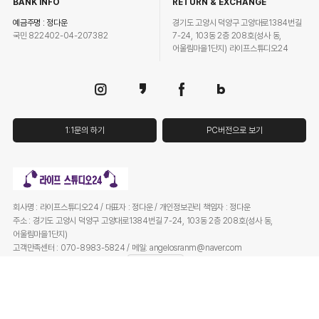
BANK INFO
RETURN & EXCHANGE
예금주명 : 정다운
경기도 고양시 덕양구 고양대로1384번길
국민 822402-04-207382
7-24, 103동 2층 208호(성사 동,
어울림마을1단지) 라이프스튜디오24
1:1문의 하기
PC버전으로 보기
회사명 : 라이프스튜디오24 / 대표자 : 정다운 / 개인정보관리 책임자 : 정다운
주소 : 경기도 고양시 덕양구 고양대로1384번길 7-24, 103동 2층 208호(성사 동,
어울림마을1단지)
고객만족센터 : 070-8983-5824 / 메일: angelosranm@naver.com
사업자등록번호 : 401-75-00593
사업자정보확인
통신판매업 신고번호 : 2024-고양덕양구-2148 / FAX :
Copyright (c) by 라이프스튜디오24 All Right Reserved.