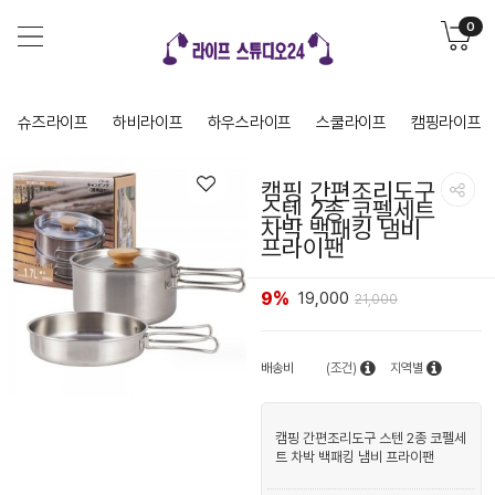
0
슈즈라이프
하비라이프
하우스라이프
스쿨라이프
캠핑라이프
캠핑 간편조리도구
스텐 2종 코펠세트
차박 백패킹 냄비
프라이팬
9%
19,000
21,000
배송비
(조건)
지역별
캠핑 간편조리도구 스텐 2종 코펠세
트 차박 백패킹 냄비 프라이팬