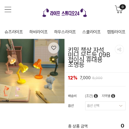
0
슈즈라이프
하비라이프
하우스라이프
스쿨라이프
캠핑라이프
키밍 책상 자석
미니 무드등 09B
접이식 휴대용
조명등
12%
7,000
8,000
배송비
(조건)
지역별
옵션
0
총 상품 금액