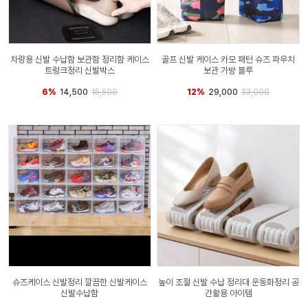
차량용 신발 수납함 보관함 정리함 케이스
골프 신발 케이스 카모 패턴 슈즈 파우치
트렁크정리 신발박스
보관 가방 블루
6%
14,500
15,500
12%
29,000
33,000
슈즈케이스 신발정리 깔끔한 신발케이스
높이 조절 신발 수납 정리대 운동화정리 공
신발수납함
간활용 아이템