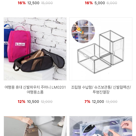
16%
12,500
15,000
16%
5,000
6,000
여행용 휴대 신발파우치 주머니 LM0201
조립형 수납함/ 슈즈보관통/ 신발컬렉션/
여행용소품
투명진열장
12%
10,500
12,000
7%
12,000
13,000