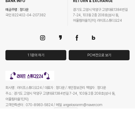
BANK INFO
RETURN & EXCHANGE
예금주명 : 정다운
경기도 고양시 덕양구 고양대로1384번길
국민 822402-04-207382
7-24, 103동 2층 208호(성사 동,
어울림마을1단지) 라이프스튜디오24
1:1문의 하기
PC버전으로 보기
회사명 : 라이프스튜디오24 / 대표자 : 정다운 / 개인정보관리 책임자 : 정다운
주소 : 경기도 고양시 덕양구 고양대로1384번길 7-24, 103동 2층 208호(성사 동,
어울림마을1단지)
고객만족센터 : 070-8983-5824 / 메일: angelosranm@naver.com
사업자등록번호 : 401-75-00593
사업자정보확인
통신판매업 신고번호 : 2024-고양덕양구-2148 / FAX :
Copyright (c) by 라이프스튜디오24 All Right Reserved.