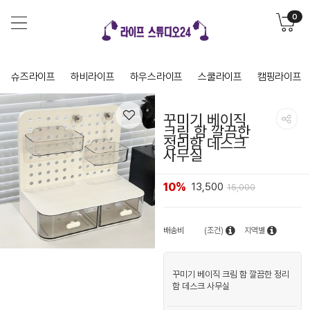
0
슈즈라이프
하비라이프
하우스라이프
스쿨라이프
캠핑라이프
꾸미기 베이직
크림 함 깔끔한
정리함 데스크
사무실
10%
13,500
15,000
배송비
(조건)
지역별
꾸미기 베이직 크림 함 깔끔한 정리
함 데스크 사무실