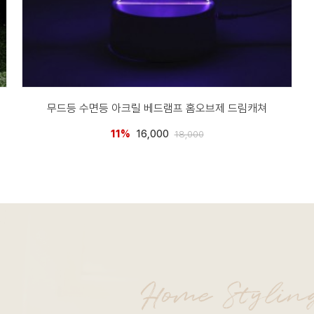
무드등 수면등 아크릴 베드램프 홈오브제 드림캐쳐
11%
16,000
18,000