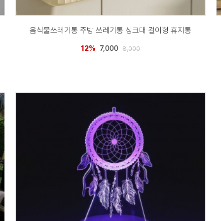
음식물쓰레기통 주방 쓰레기통 싱크대 걸이형 휴지통
12%
7,000
8,000