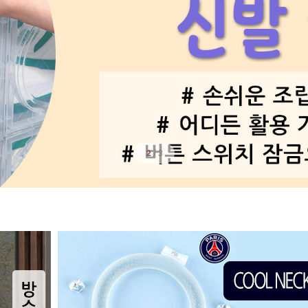
2
/
3