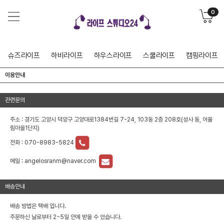
0
슈즈라이프
하비라이프
하우스라이프
스쿨라이프
캠핑라이프
이용안내
관련문의
주소 : 경기도 고양시 덕양구 고양대로1384번길 7-24, 103동 2층 208호(성사 동, 어울
림마을1단지)
전화 :
070-8983-5824
메일 :
angelosranm@naver.com
배송안내
배송 방법은 택배 입니다.
주문하신 날로부터 2~5일 안에 받을 수 있습니다.